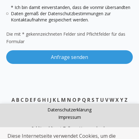
* Ich bin damit einverstanden, dass die vonmir übersandten
Daten gemäß der
Datenschutzbestimmungen
zur
Kontaktaufnahme gespeichert werden.
Die mit * gekennzeichneten Felder sind Pflichtfelder für das
Formular
Anfrage senden
A
B
C
D
E
F
G
H
I
J
K
L
M
N
O
P
Q
R
S
T
U
V
W
X
Y
Z
Datenschutzerklärung
Impressum
Schlüsseldienst Zell am Harmersbach
Diese Internetseite verwendet Cookies, um die
Kammerjäger Zell am Harmersbach