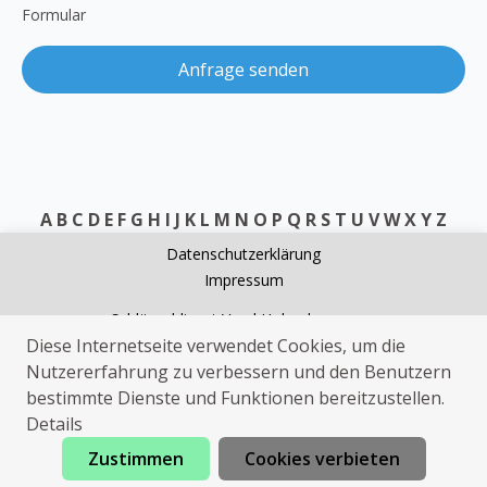
Formular
Anfrage senden
A
B
C
D
E
F
G
H
I
J
K
L
M
N
O
P
Q
R
S
T
U
V
W
X
Y
Z
Datenschutzerklärung
Impressum
Schlüsseldienst Varel Hohenberge
Diese Internetseite verwendet Cookies, um die
Rohrreinigung Varel Hohenberge
Nutzererfahrung zu verbessern und den Benutzern
Heizungsnotdienst Varel Hohenberge
bestimmte Dienste und Funktionen bereitzustellen.
Sanitärhilfe Varel Hohenberge
Details
Zustimmen
Cookies verbieten
Jetzt anrufen