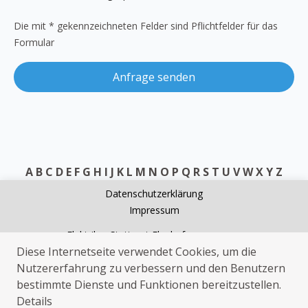
Die mit * gekennzeichneten Felder sind Pflichtfelder für das
Formular
Anfrage senden
A
B
C
D
E
F
G
H
I
J
K
L
M
N
O
P
Q
R
S
T
U
V
W
X
Y
Z
Datenschutzerklärung
Impressum
Elektriker Stuttgart Flughafen
Diese Internetseite verwendet Cookies, um die
Heizungsnotdienst Stuttgart Flughafen
Nutzererfahrung zu verbessern und den Benutzern
Sat Installation Stuttgart Flughafen
bestimmte Dienste und Funktionen bereitzustellen.
Elektriker Stuttgart Flughafen
Details