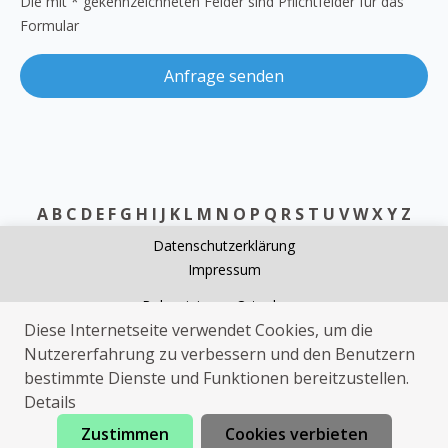
Die mit * gekennzeichneten Felder sind Pflichtfelder für das
Formular
Anfrage senden
A
B
C
D
E
F
G
H
I
J
K
L
M
N
O
P
Q
R
S
T
U
V
W
X
Y
Z
Datenschutzerklärung
Impressum
Rohrreinigung Ortenberg
Diese Internetseite verwendet Cookies, um die
Kammerjäger Ortenberg
Nutzererfahrung zu verbessern und den Benutzern
Wespen Ortenberg
bestimmte Dienste und Funktionen bereitzustellen.
Elektriker Ortenberg
Details
Zustimmen
Cookies verbieten
Jetzt anrufen