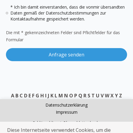
* Ich bin damit einverstanden, dass die vonmir übersandten
Daten gemäß der
Datenschutzbestimmungen
zur
Kontaktaufnahme gespeichert werden.
Die mit * gekennzeichneten Felder sind Pflichtfelder für das
Formular
Anfrage senden
A
B
C
D
E
F
G
H
I
J
K
L
M
N
O
P
Q
R
S
T
U
V
W
X
Y
Z
Datenschutzerklärung
Impressum
Schlüsseldienst Oberschlettenbach
Diese Internetseite verwendet Cookies, um die
Rohrreinigung Oberschlettenbach