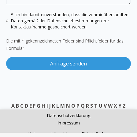
* Ich bin damit einverstanden, dass die vonmir übersandten
Daten gemäß der
Datenschutzbestimmungen
zur
Kontaktaufnahme gespeichert werden.
Die mit * gekennzeichneten Felder sind Pflichtfelder für das
Formular
Anfrage senden
A
B
C
D
E
F
G
H
I
J
K
L
M
N
O
P
Q
R
S
T
U
V
W
X
Y
Z
Datenschutzerklärung
Impressum
Heizungsnotdienst Jessen (Elster) Grabo