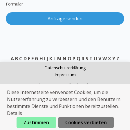
Formular
Anfrage senden
A
B
C
D
E
F
G
H
I
J
K
L
M
N
O
P
Q
R
S
T
U
V
W
X
Y
Z
Datenschutzerklärung
Impressum
Rohrreinigung Friedland Pieskow
Diese Internetseite verwendet Cookies, um die
Elektriker Friedland Pieskow
Nutzererfahrung zu verbessern und den Benutzern
Kammerjäger Friedland Pieskow
bestimmte Dienste und Funktionen bereitzustellen.
Elektriker Friedland Pieskow
Details
Zustimmen
Cookies verbieten
Jetzt anrufen