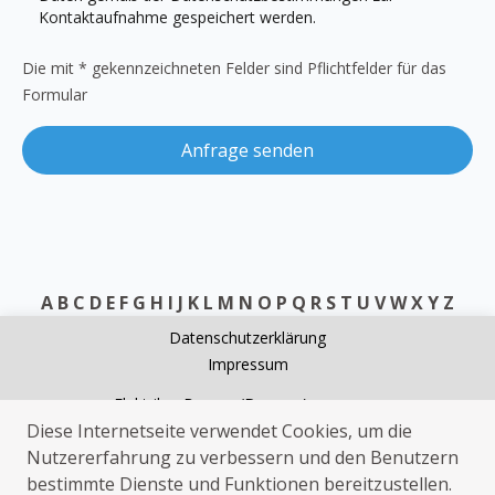
Kontaktaufnahme gespeichert werden.
Die mit * gekennzeichneten Felder sind Pflichtfelder für das
Formular
Anfrage senden
A
B
C
D
E
F
G
H
I
J
K
L
M
N
O
P
Q
R
S
T
U
V
W
X
Y
Z
Datenschutzerklärung
Impressum
Elektriker Bergen (Dumme)
Diese Internetseite verwendet Cookies, um die
Heizungsnotdienst Bergen (Dumme)
Nutzererfahrung zu verbessern und den Benutzern
Kammerjäger Bergen (Dumme)
bestimmte Dienste und Funktionen bereitzustellen.
Wespen Bergen (Dumme)